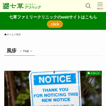
MENU
七草ファミリークリニックのwebサイトはこちら
click
ホーム
風疹
風疹
– tag –
お知らせ