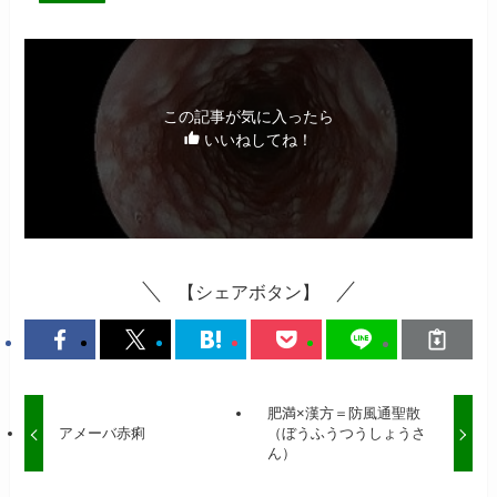
この記事が気に入ったら
いいねしてね！
【シェアボタン】
肥満×漢方＝防風通聖散
アメーバ赤痢
（ぼうふうつうしょうさ
ん）